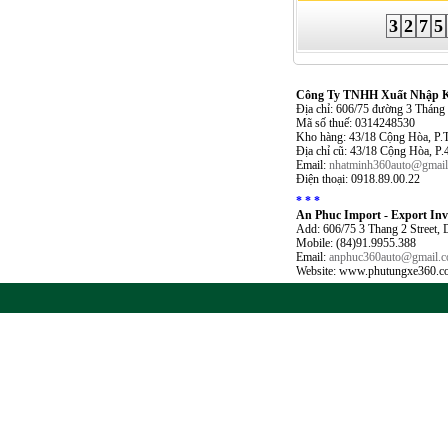
3
2
7
5
Công Ty TNHH Xuất Nhập Kh
Địa chỉ: 606/75 đường 3 Thán
Mã số thuế: 0314248530
Kho hàng: 43/18 Cộng Hòa, P.
Địa chỉ cũ: 43/18 Cộng Hòa, P
Email:
nhatminh360auto@gmai
Điện thoại: 0918.89.00.22
* * *
An Phuc Import - Export In
Add: 606/75 3 Thang 2 Street,
Mobile: (84)91.9955.388
Email:
anphuc360auto@gmail.
Website: www.phutungxe360.c