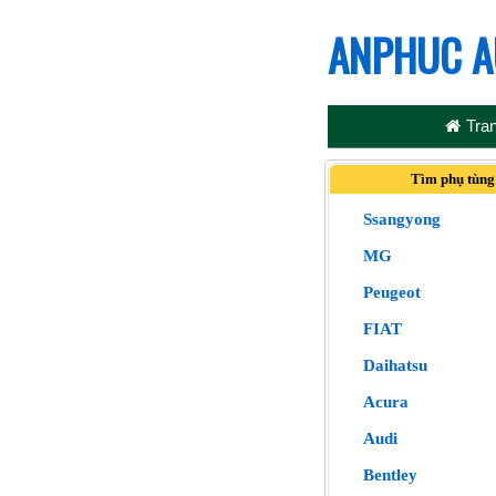
ANPHUC A
Tra
Tìm phụ tùng
Ssangyong
MG
Peugeot
FIAT
Daihatsu
Acura
Audi
Bentley