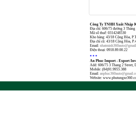
Công Ty TNHH Xuất Nhập Kh
Địa chỉ: 606/75 đường 3 Thán
Mã số thuế: 0314248530
Kho hàng: 43/18 Cộng Hòa, P.
Địa chỉ cũ: 43/18 Cộng Hòa, P
Email:
nhatminh360auto@gmai
Điện thoại: 0918.89.00.22
* * *
An Phuc Import - Export In
Add: 606/75 3 Thang 2 Street,
Mobile: (84)91.9955.388
Email:
anphuc360auto@gmail.
Website: www.phutungxe360.c