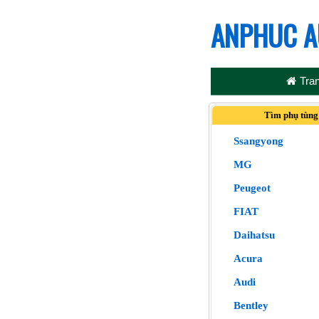
ANPHUC A
Tra
Tìm phụ tùng
Ssangyong
MG
Peugeot
FIAT
Daihatsu
Acura
Audi
Bentley