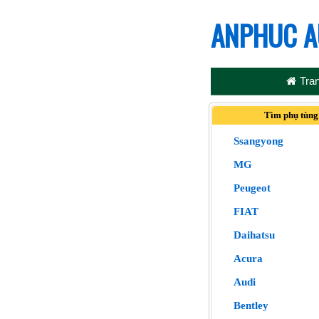
ANPHUC A
Tra
Tìm phụ tùng
Ssangyong
MG
Peugeot
FIAT
Daihatsu
Acura
Audi
Bentley