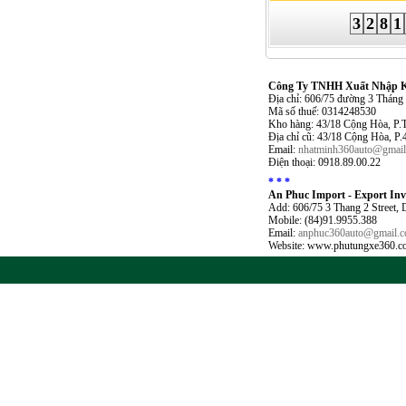
3
2
8
1
Công Ty TNHH Xuất Nhập Kh
Địa chỉ: 606/75 đường 3 Thán
Mã số thuế: 0314248530
Kho hàng: 43/18 Cộng Hòa, P.
Địa chỉ cũ: 43/18 Cộng Hòa, P
Email:
nhatminh360auto@gmai
Điện thoại: 0918.89.00.22
* * *
An Phuc Import - Export In
Add: 606/75 3 Thang 2 Street,
Mobile: (84)91.9955.388
Email:
anphuc360auto@gmail.
Website: www.phutungxe360.c