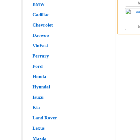
h
BMW
Cadillac
Chevrolet
E
Daewoo
VinFast
Ferrary
Ford
Honda
Hyundai
Isuzu
Kia
Land Rover
Lexus
Mazda