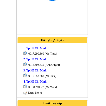
Hỗ trợ trực tuyến
1. Tp.Hồ Chí Minh
0917.299.360 (Ms.Thủy)
2. Tp.Hồ Chí Minh
0914.606.339 (Ánh Quyên)
3. Tp.Hồ Chí Minh
0919.955.388 (Mr.Phúc)
4. Tp.Hồ Chí Minh
091.889.0022 (Mr.Minh)
Email liên hệ
Lượt truy cập