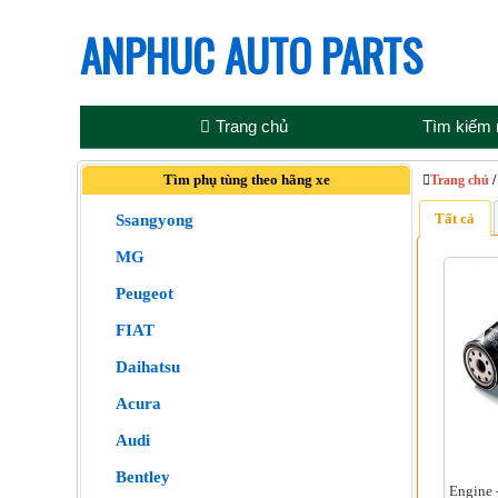
ANPHUC AUTO PARTS
Trang chủ
Tìm kiếm
Tìm phụ tùng theo hãng xe
Trang chủ
Tất cả
Ssangyong
MG
Peugeot
FIAT
Daihatsu
Acura
Audi
Bentley
Engine 