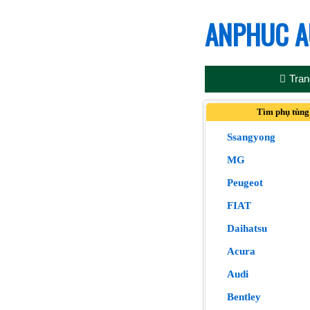
ANPHUC A
Tran
Tìm phụ tùng
Ssangyong
MG
Peugeot
FIAT
Daihatsu
Acura
Audi
Bentley