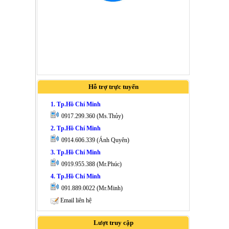
Hỗ trợ trực tuyến
1. Tp.Hồ Chí Minh
0917.299.360 (Ms.Thủy)
2. Tp.Hồ Chí Minh
0914.606.339 (Ánh Quyên)
3. Tp.Hồ Chí Minh
0919.955.388 (Mr.Phúc)
4. Tp.Hồ Chí Minh
091.889.0022 (Mr.Minh)
Email liên hệ
Lượt truy cập