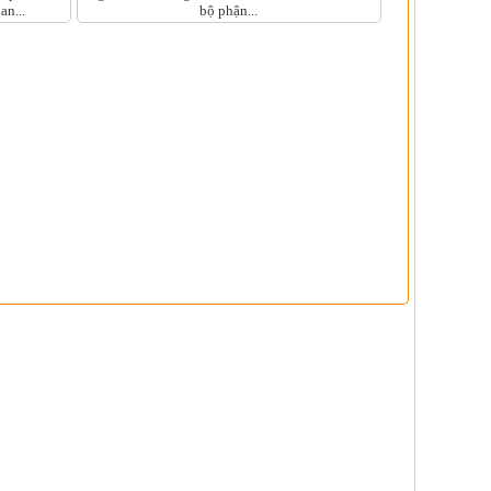
an...
bộ phận...