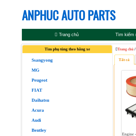
ANPHUC AUTO PARTS
Trang chủ
Tìm kiếm
Tìm phụ tùng theo hãng xe
Trang chủ
Tất cả
Ssangyong
MG
Peugeot
FIAT
Daihatsu
Acura
Audi
Bentley
Engine -