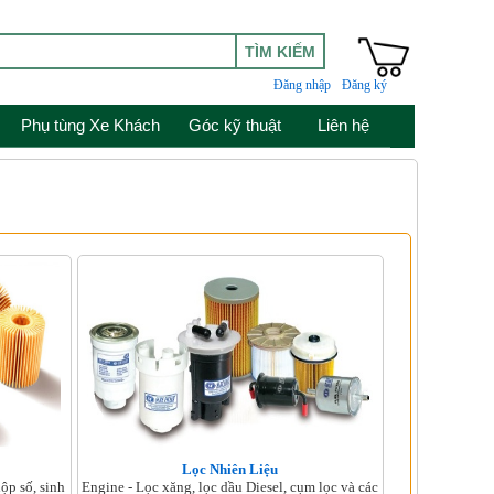
Đăng nhập
Đăng ký
Phụ tùng Xe Khách
Góc kỹ thuật
Liên hệ
Lọc Nhiên Liệu
ộp số, sinh
Engine - Lọc xăng, lọc dầu Diesel, cụm lọc và các