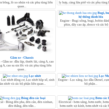
m bông, lò xo nhún và các phụ tùng liên
ly hợp, càng lừa pitê và các phụ tùng l
quan...
Bugi, b
hệ thống đánh lửa
Engine - Bugi xông, bugi, bobin đán
phin, dây cao áp, denco và các bộ 
Gầm xe - Chassis
 - Gầm xe: đầu láp, thước lái, càng A, cao
ng A, cao su sin lốc và các phụ tùng liên
quan...
Lọc nhớt
Lọc Nh
- Lọc nhớt động cơ, Lọc nhớt hộp số, sinh
Engine - Lọc xăng, lọc dầu Diesel, cụm
àn nhớt và các bộ phận liên quan...
bộ phận...
Bóng đèn các loại
Bơm các l
ical - Bóng đèn pha, đèn cản, đèn xinhan,
Electrical - bơm xăng, bơm nước, bơm t
đèn thắng, đèn trần...
bơm nước xịt kính, bơm nhớt và các b