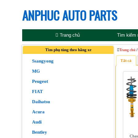
ANPHUC AUTO PARTS
Trang chủ
Tìm kiếm
Tìm phụ tùng theo hãng xe
Trang chủ
Tất cả
Ssangyong
MG
Peugeot
FIAT
Daihatsu
Acura
Audi
Bentley
Chass