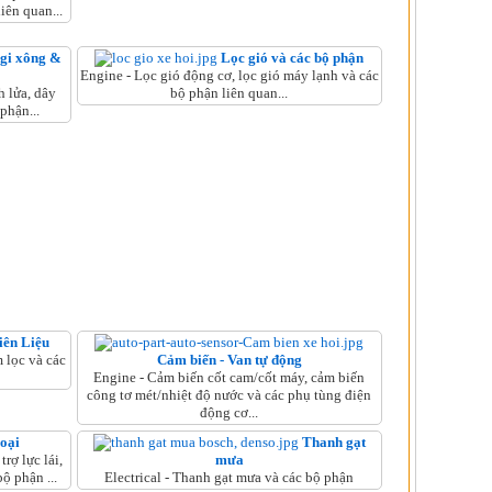
iên quan...
ugi xông &
Lọc gió và các bộ phận
Engine - Lọc gió động cơ, lọc gió máy lạnh và các
h lửa, dây
bộ phận liên quan...
phận...
iên Liệu
 lọc và các
Cảm biến - Van tự động
Engine - Cảm biến cốt cam/cốt máy, cảm biến
công tơ mét/nhiệt độ nước và các phụ tùng điện
động cơ...
oại
Thanh gạt
rợ lực lái,
mưa
ộ phận ...
Electrical - Thanh gạt mưa và các bộ phận