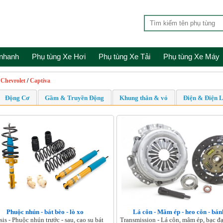
 nhanh
Phụ tùng Xe Hơi
Phụ tùng Xe Tải
Phụ tùng Xe Máy
/
Chevrolet
/
Captiva
Động Cơ
Gầm & Truyền Động
Khung thân & vỏ
Điện & Điện 
Phuộc nhún - bát bèo - lò xo
Lá côn - Mâm ép - heo côn - bánh
is - Phuộc nhún trước - sau, cao su bát
Transmission - Lá côn, mâm ép, bạc đạ