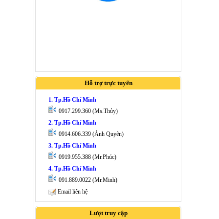
Hỗ trợ trực tuyến
1. Tp.Hồ Chí Minh
0917.299.360 (Ms.Thủy)
2. Tp.Hồ Chí Minh
0914.606.339 (Ánh Quyên)
3. Tp.Hồ Chí Minh
0919.955.388 (Mr.Phúc)
4. Tp.Hồ Chí Minh
091.889.0022 (Mr.Minh)
Email liên hệ
Lượt truy cập