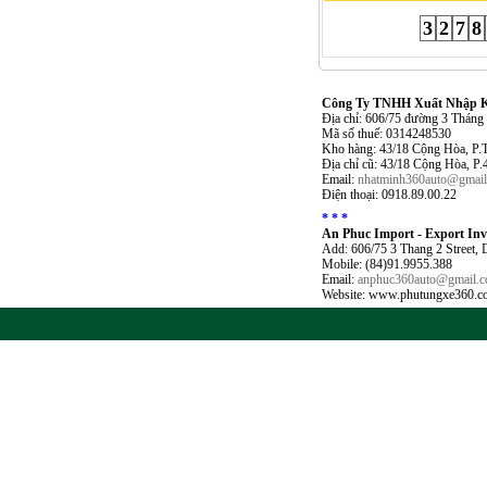
3
2
7
8
Công Ty TNHH Xuất Nhập Kh
Địa chỉ: 606/75 đường 3 Thán
Mã số thuế: 0314248530
Kho hàng: 43/18 Cộng Hòa, P.
Địa chỉ cũ: 43/18 Cộng Hòa, P
Email:
nhatminh360auto@gmai
Điện thoại: 0918.89.00.22
* * *
An Phuc Import - Export In
Add: 606/75 3 Thang 2 Street,
Mobile: (84)91.9955.388
Email:
anphuc360auto@gmail.
Website: www.phutungxe360.c