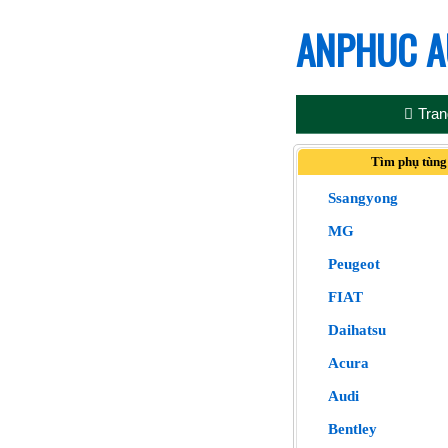
ANPHUC A
Tran
Tìm phụ tùng
Ssangyong
MG
Peugeot
FIAT
Daihatsu
Acura
Audi
Bentley