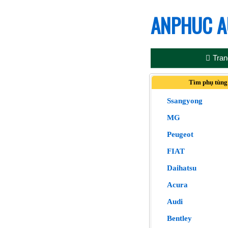
ANPHUC A
Tran
Tìm phụ tùng
Ssangyong
MG
Peugeot
FIAT
Daihatsu
Acura
Audi
Bentley