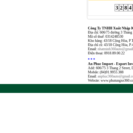
3
2
8
4
Công Ty TNHH Xuất Nhập Kh
Địa chỉ: 606/75 đường 3 Thán
Mã số thuế: 0314248530
Kho hàng: 43/18 Cộng Hòa, P.
Địa chỉ cũ: 43/18 Cộng Hòa, P
Email:
nhatminh360auto@gmai
Điện thoại: 0918.89.00.22
* * *
An Phuc Import - Export In
Add: 606/75 3 Thang 2 Street,
Mobile: (84)91.9955.388
Email:
anphuc360auto@gmail.
Website: www.phutungxe360.c