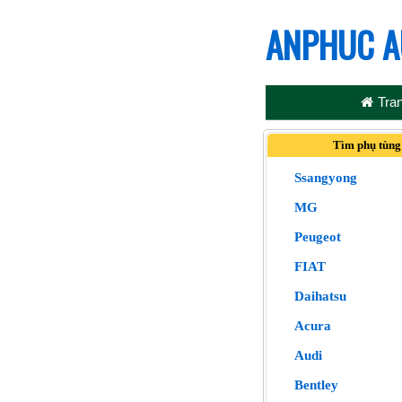
ANPHUC A
Tra
Tìm phụ tùng
Ssangyong
MG
Peugeot
FIAT
Daihatsu
Acura
Audi
Bentley