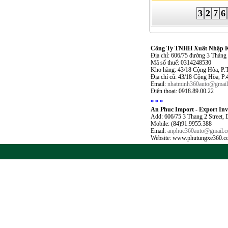
3
2
7
6
Công Ty TNHH Xuất Nhập Kh
Địa chỉ: 606/75 đường 3 Thán
Mã số thuế: 0314248530
Kho hàng: 43/18 Cộng Hòa, P.
Địa chỉ cũ: 43/18 Cộng Hòa, P
Email:
nhatminh360auto@gmai
Điện thoại: 0918.89.00.22
* * *
An Phuc Import - Export In
Add: 606/75 3 Thang 2 Street,
Mobile: (84)91.9955.388
Email:
anphuc360auto@gmail.
Website: www.phutungxe360.c